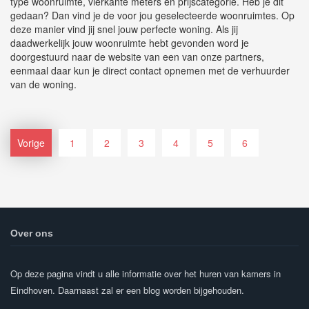
type woonruimte, vierkante meters en prijscategorie. Heb je dit
gedaan? Dan vind je de voor jou geselecteerde woonruimtes. Op
deze manier vind jij snel jouw perfecte woning. Als jij
daadwerkelijk jouw woonruimte hebt gevonden word je
doorgestuurd naar de website van een van onze partners,
eenmaal daar kun je direct contact opnemen met de verhuurder
van de woning.
Vorige
1
2
3
4
5
6
Over ons
Op deze pagina vindt u alle informatie over het huren van kamers in
Eindhoven. Daarnaast zal er een blog worden bijgehouden.