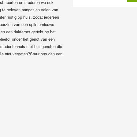
ast sporten en studeren we ook
g te beleven aangezien velen van
er rustig op huis, zodat iedereen
oorzien van een splinternieuwe
en een dakterras gericht op het
leefd, onder het genot van een
ig studentenhuis met huisgenoten die
udie niet vergeten?Stuur ons dan een