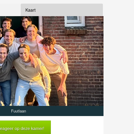
Kaart
Fuutlaan
eageer op deze kamer!