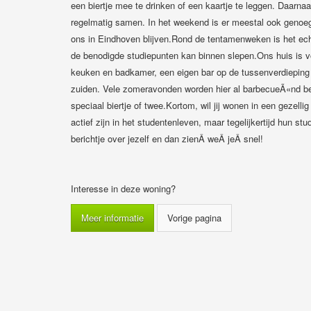
een biertje mee te drinken of een kaartje te leggen. Daarna
regelmatig samen. In het weekend is er meestal ook genoe
ons in Eindhoven blijven.Rond de tentamenweken is het echt
de benodigde studiepunten kan binnen slepen.Ons huis is v
keuken en badkamer, een eigen bar op de tussenverdieping 
zuiden. Vele zomeravonden worden hier al barbecueÃ«nd be
speciaal biertje of twee.Kortom, wil jij wonen in een gezell
actief zijn in het studentenleven, maar tegelijkertijd hun st
berichtje over jezelf en dan zienÂ weÂ jeÂ snel!
Interesse in deze woning?
Meer informatie