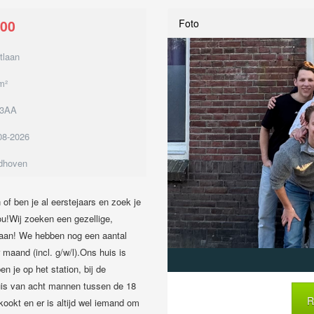
00
Foto
tlaan
m²
13AA
08-2026
dhoven
of ben je al eerstejaars en zoek je
ou!Wij zoeken een gezellige,
laan! We hebben nog een aantal
 maand (incl. g/w/l).Ons huis is
n je op het station, bij de
huis van acht mannen tussen de 18
R
ookt en er is altijd wel iemand om