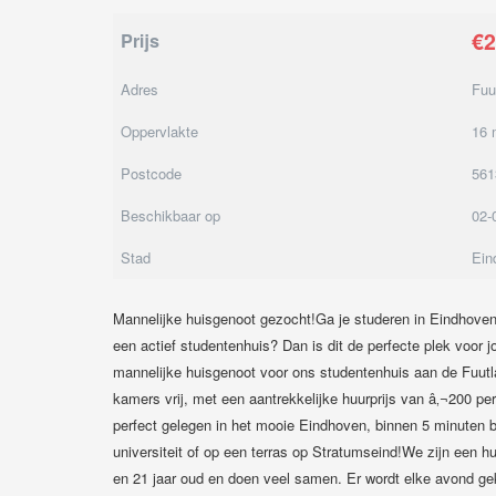
€2
Prijs
Adres
Fuu
Oppervlakte
16 
Postcode
56
Beschikbaar op
02-
Stad
Ein
Mannelijke huisgenoot gezocht!Ga je studeren in Eindhoven 
een actief studentenhuis? Dan is dit de perfecte plek voor j
mannelijke huisgenoot voor ons studentenhuis aan de Fuut
kamers vrij, met een aantrekkelijke huurprijs van â‚¬200 per
perfect gelegen in het mooie Eindhoven, binnen 5 minuten be
universiteit of op een terras op Stratumseind!We zijn een 
en 21 jaar oud en doen veel samen. Er wordt elke avond gek