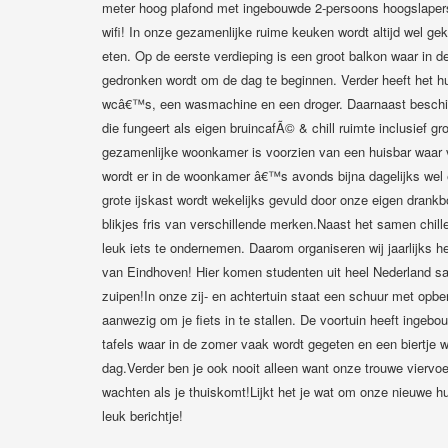
meter hoog plafond met ingebouwde 2-persoons hoogslaper
wifi! In onze gezamenlijke ruime keuken wordt altijd wel geko
eten. Op de eerste verdieping is een groot balkon waar in 
gedronken wordt om de dag te beginnen. Verder heeft het hu
wcâ€™s, een wasmachine en een droger. Daarnaast beschikt
die fungeert als eigen bruincafÃ© & chill ruimte inclusief 
gezamenlijke woonkamer is voorzien van een huisbar waar v
wordt er in de woonkamer â€™s avonds bijna dagelijks wel 
grote ijskast wordt wekelijks gevuld door onze eigen drankb
blikjes fris van verschillende merken.Naast het samen chill
leuk iets te ondernemen. Daarom organiseren wij jaarlijks 
van Eindhoven! Hier komen studenten uit heel Nederland 
zuipen!In onze zij- en achtertuin staat een schuur met opber
aanwezig om je fiets in te stallen. De voortuin heeft inge
tafels waar in de zomer vaak wordt gegeten en een biertje 
dag.Verder ben je ook nooit alleen want onze trouwe viervoete
wachten als je thuiskomt!Lijkt het je wat om onze nieuwe 
leuk berichtje!