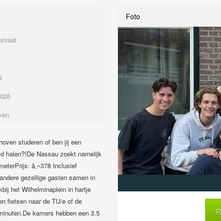
8
Foto
straat
G
2026
ven
hoven studeren of ben jij een
tijd halen?!De Nassau zoekt namelijk
eterPrijs: â‚¬378 Inclusief
ndere gezellige gasten samen in
bij het Wilhelminaplein in hartje
n fietsen naar de TU/e of de
R
5 minuten.De kamers hebben een 3.5