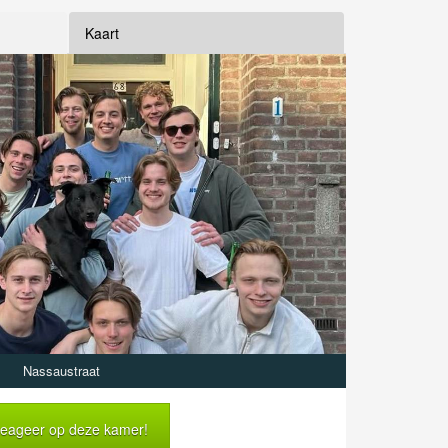
Kaart
Nassaustraat
eageer op deze kamer!