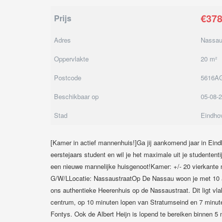
€37
Prijs
Adres
Nassau
Oppervlakte
20 m²
Postcode
5616A
Beschikbaar op
05-08-
Stad
Eindho
[Kamer in actief mannenhuis!]Ga jij aankomend jaar in Eind
eerstejaars student en wil je het maximale uit je studenten
een nieuwe mannelijke huisgenoot!Kamer: +/- 20 vierkante m
G/W/LLocatie: NassaustraatOp De Nassau woon je met 10 a
ons authentieke Heerenhuis op de Nassaustraat. Dit ligt vlak
centrum, op 10 minuten lopen van Stratumseind en 7 minute
Fontys. Ook de Albert Heijn is lopend te bereiken binnen 