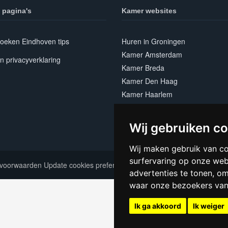
 pagina's
Kamer websites
oeken Eindhoven tips
Huren in Groningen
Kamer Amsterdam
n privacyverklaring
Kamer Breda
Kamer Den Haag
Kamer Haarlem
Kamer Leiden
Kamer Nijmegen
Wij gebruiken c
Kamer Utrecht
Wij maken gebruik van c
surfervaring op onze web
voorwaarden
Update cookies preferences
advertenties te tonen, o
waar onze bezoekers va
Ik ga akkoord
Ik weiger