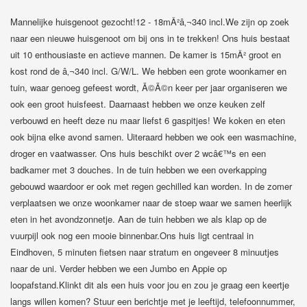
Mannelijke huisgenoot gezocht!12 - 18mÂ²â‚¬340 incl.We zijn op zoek
naar een nieuwe huisgenoot om bij ons in te trekken! Ons huis bestaat
uit 10 enthousiaste en actieve mannen. De kamer is 15mÂ² groot en
kost rond de â‚¬340 incl. G/W/L. We hebben een grote woonkamer en
tuin, waar genoeg gefeest wordt, Ã©Ã©n keer per jaar organiseren we
ook een groot huisfeest. Daarnaast hebben we onze keuken zelf
verbouwd en heeft deze nu maar liefst 6 gaspitjes! We koken en eten
ook bijna elke avond samen. Uiteraard hebben we ook een wasmachine,
droger en vaatwasser. Ons huis beschikt over 2 wcâ€™s en een
badkamer met 3 douches. In de tuin hebben we een overkapping
gebouwd waardoor er ook met regen gechilled kan worden. In de zomer
verplaatsen we onze woonkamer naar de stoep waar we samen heerlijk
eten in het avondzonnetje. Aan de tuin hebben we als klap op de
vuurpijl ook nog een mooie binnenbar.Ons huis ligt centraal in
Eindhoven, 5 minuten fietsen naar stratum en ongeveer 8 minuutjes
naar de uni. Verder hebben we een Jumbo en Appie op
loopafstand.Klinkt dit als een huis voor jou en zou je graag een keertje
langs willen komen? Stuur een berichtje met je leeftijd, telefoonnummer,