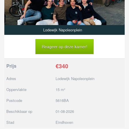
Lodewijk Napoleonplein
Reageer op deze kamer!
€340
Prijs
Adres
Lodewijk Napoleonplein
Oppervlakte
15 m²
Postcode
5616BA
Beschikbaar op
01-08-2026
Stad
Eindhoven