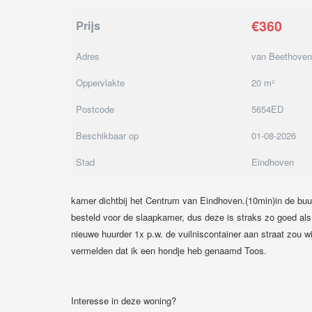
€360
Prijs
Adres
van Beethoven
Oppervlakte
20 m²
Postcode
5654ED
Beschikbaar op
01-08-2026
Stad
Eindhoven
kamer dichtbij het Centrum van Eindhoven.(10min)in de bu
besteld voor de slaapkamer, dus deze is straks zo goed als n
nieuwe huurder 1x p.w. de vuilniscontainer aan straat zou wil
vermelden dat ik een hondje heb genaamd Toos.
Interesse in deze woning?