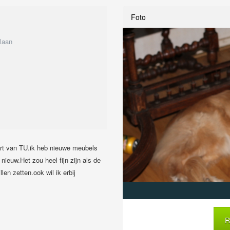
Foto
laan
urt van TU.ik heb nieuwe meubels
ieuw.Het zou heel fijn zijn als de
len zetten.ook wil ik erbij
R