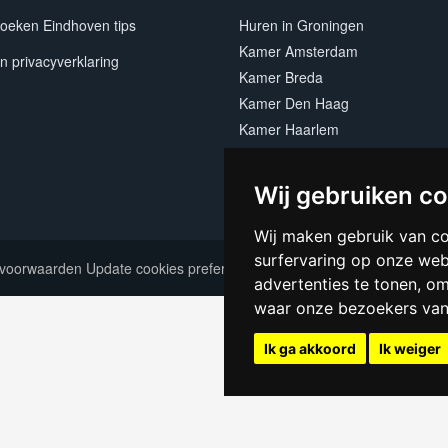
oeken Eindhoven tips
Huren in Groningen
Kamer Amsterdam
n privacyverklaring
Kamer Breda
Kamer Den Haag
Kamer Haarlem
Kamer Leiden
Kamer Nijmegen
Wij gebruiken c
Kamer Utrecht
Wij maken gebruik van c
surfervaring op onze web
voorwaarden
Update cookies preferences
advertenties te tonen, o
waar onze bezoekers va
Ik ga akkoord
Ik weiger