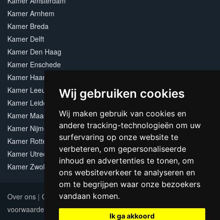
Kamer Amsterdam
Kamer Arnhem
Kamer Breda
Kamer Delft
Kamer Den Haag
Kamer Enschede
Kamer Haarlem
Kamer Leeuwarden
Wij gebruiken cookies
Kamer Leiden
Wij maken gebruik van cookies en
Kamer Maastricht
andere tracking-technologieën om uw
Kamer Nijmegen
surfervaring op onze website te
Kamer Rotterdam
verbeteren, om gepersonaliseerde
Kamer Utrecht
inhoud en advertenties te tonen, om
Kamer Zwolle
ons websiteverkeer te analyseren en
om te begrijpen waar onze bezoekers
vandaan komen.
Over ons
|
Contact
|
Adverteren
|
Sitemap
|
Algemene
voorwaarden
Update cookies preferences
Ik ga akkoord