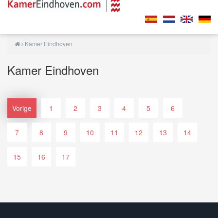
Kamer Eindhoven
Kamer Eindhoven
Vorige
1
2
3
4
5
6
7
8
9
10
11
12
13
14
15
16
17