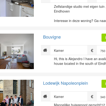
Zelfstandige studio met eigen tuin
Eindhoven
Interesse in deze woning? Ga naar
Bouvigne
Kamer
750
Hi, this is Alejandro I have an ava
house located in the south of Eind
Lodewijk Napoleonplein
Kamer
340
Mannelijke huisgenoot gezocht!12