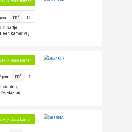
Bekijk deze kamer
 p/m
10
s in hartje
 een kamer vrij
Bekijk deze kamer
2 p/m
7
studenten,
v, vlak bij
Bekijk deze kamer