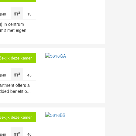
 p/m
13
g) in centrum
3m2 met eigen
Bekijk deze kamer
 p/m
45
artment offers a
dded benefit o...
Bekijk deze kamer
 p/m
40