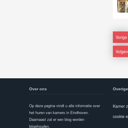
Vorige
Volge
Over ons
Overige
Op deze pagina vindt u alle informatie over
Kamer z
het huren van kamers in Eindhoven.
cookie e
Daarnaast zal er een blog worden
bijgehouden.