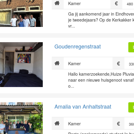
Kamer
480
Ga jij aankomend jaar in Eindhove
je tweedejaars? Op de Kerkakker
vr...
Goudenregenstraat
Kamer
33
Hallo kamerzoekende,Huize Pluvia
naar een nieuwe huisgenoot vanaf
o...
Amalia van Anhaltstraat
Kamer
36