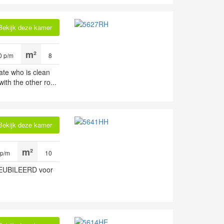
Bekijk deze kamer
0 p/m
8
ate who is clean
ith the other ro...
Bekijk deze kamer
 p/m
10
EUBILEERD voor