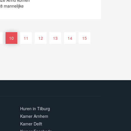
uize Anno komen
 8 mannelijke
10
11
12
13
14
15
Huren in Tilburg
Kamer Arnhem
Kamer Delft