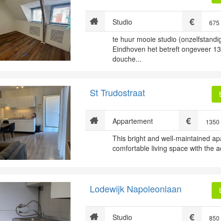
Studio
675
te huur mooie studio (onzelfstandi
Eindhoven het betreft ongeveer 1
douche...
St Trudostraat
Appartement
1350
This bright and well-maintained ap
comfortable living space with the a
Lodewijk Napoleonlaan
Studio
850