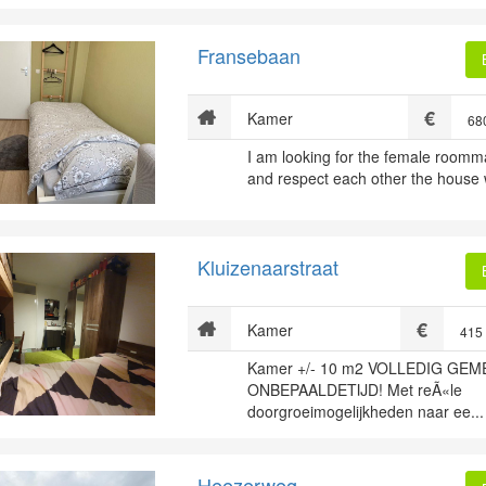
Fransebaan
Kamer
68
I am looking for the female roomm
and respect each other the house w
Kluizenaarstraat
Kamer
415
Kamer +/- 10 m2 VOLLEDIG GEM
ONBEPAALDETIJD! Met reÃ«le
doorgroeimogelijkheden naar ee...
Heezerweg