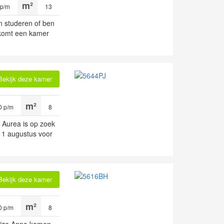
 p/m
13
n studeren of ben
 komt een kamer
Bekijk deze kamer
0 p/m
8
 Aurea is op zoek
 1 augustus voor
Bekijk deze kamer
0 p/m
8