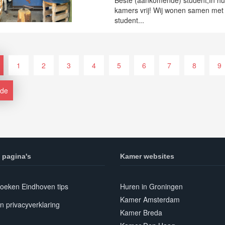
Beste (aankomende) student,In h
kamers vrij! Wij wonen samen met
student...
1
2
3
4
5
6
7
8
9
nde
 pagina's
Kamer websites
oeken Eindhoven tips
Huren in Groningen
Kamer Amsterdam
n privacyverklaring
Kamer Breda