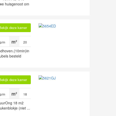
euwe huisgenoot om
Bekijk deze kamer
 p/m
20
indhoven.(10min)in
ubels besteld
Bekijk deze kamer
 p/m
18
 huurOng 18 m2
ukenblokje (niet ...