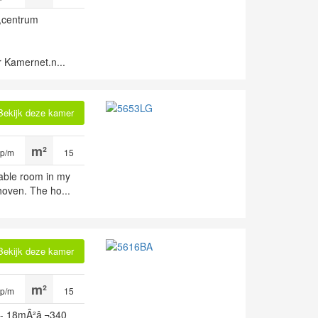
 ,centrum
 Kamernet.n...
Bekijk deze kamer
 p/m
15
ilable room in my
hoven. The ho...
Bekijk deze kamer
 p/m
15
 - 18mÂ²â‚¬340