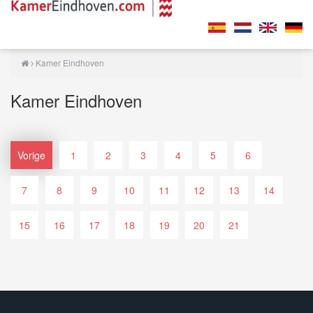
Kamer Eindhoven
Kamer Eindhoven
Vorige
1
2
3
4
5
6
7
8
9
10
11
12
13
14
15
16
17
18
19
20
21