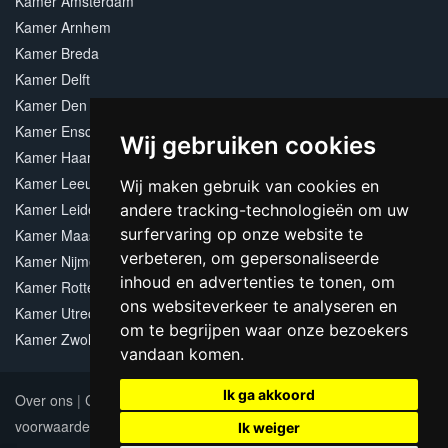
Kamer Amsterdam
Kamer Arnhem
Kamer Breda
Kamer Delft
Kamer Den Haag
Kamer Enschede
Wij gebruiken cookies
Kamer Haarlem
Kamer Leeuwarden
Wij maken gebruik van cookies en
Kamer Leiden
andere tracking-technologieën om uw
surfervaring op onze website te
Kamer Maastricht
verbeteren, om gepersonaliseerde
Kamer Nijmegen
inhoud en advertenties te tonen, om
Kamer Rotterdam
ons websiteverkeer te analyseren en
Kamer Utrecht
om te begrijpen waar onze bezoekers
Kamer Zwolle
vandaan komen.
Ik ga akkoord
Over ons
|
Contact
|
Adverteren
|
Sitemap
|
Algemene
voorwaarden
Update cookies preferences
Ik weiger